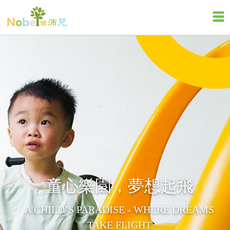
童心樂園，夢想起飛
A CHILD’S PARADISE - WHERE DREAMS
TAKE FLIGHT